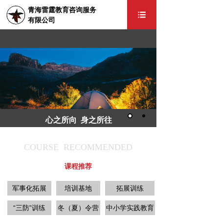
青海雷霆教育咨询服务
有限公司
THE BODY TO THE HEART
户外运动，是一项在自然场地举行的一组集体项
目群，发现心
世界,协助每一颗自由的心实现远行
的梦想...
心之所向 身之所往
COURSE RECOMMENDED
课程推荐
军事化拓展
培训基地
拓展训练
“三防”训练
冬（夏）令营
中小学实践教育